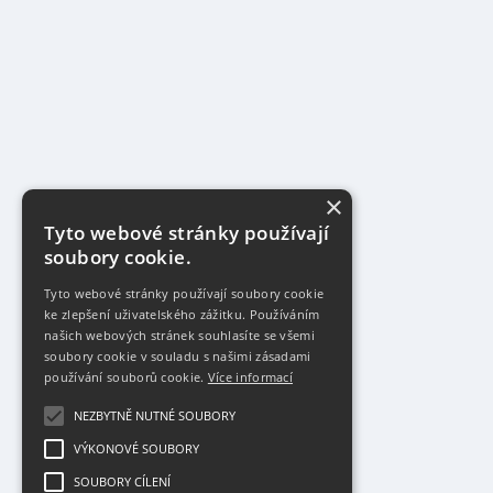
×
Tyto webové stránky používají
soubory cookie.
Tyto webové stránky používají soubory cookie
ke zlepšení uživatelského zážitku. Používáním
našich webových stránek souhlasíte se všemi
soubory cookie v souladu s našimi zásadami
používání souborů cookie.
Více informací
NEZBYTNĚ NUTNÉ SOUBORY
VÝKONOVÉ SOUBORY
SOUBORY CÍLENÍ