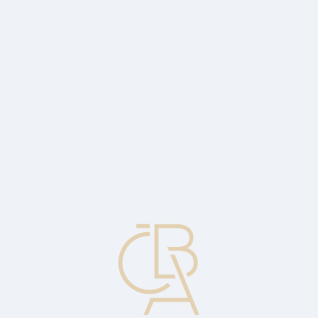
Zpravodajský servis
ČBA Monitor
ČBA Educa vzdělávání
O ČBA
Kontakt
Pro média
Kalendář
cs
Štěpení
Metoda zvyšování obchodovatelnosti akcií prostřednictvím štěpení
jejich nominální hodnoty do menších jednotek.