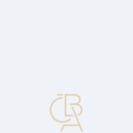
Zpravodajský servis
ČBA Monitor
ČBA Educa vzdělávání
O ČBA
Kontakt
Pro média
Kalendář
cs
Štěpení akcií
Účetní transakce zvyšující počet akcií držených současnými
akcionáři podle proporcí počtů akcií držených v současnosti.