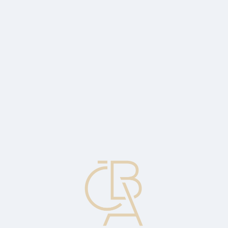
Zpravodajský servis
ČBA Monitor
ČBA Educa vzdělávání
O ČBA
Kontakt
Pro média
Kalendář
cs
Stop a opačně
Přestat v okamžiku, kdy je dosaženo, je signálem k uzavření
současné pozice a otevření pozice opačné. Obchodník držící
dlouhou pozici by ji prodal a poté by zaujal krátkou pozici ve
stejném cenném papíru.