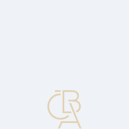
Zpravodajský servis
ČBA Monitor
ČBA Educa vzdělávání
O ČBA
Kontakt
Pro média
Kalendář
cs
Stop-limitní příkaz
Obdoba stop-příkazu. Příkaz, který se stává limitním příkazem poté,
co bylo dosaženo určité ceny.