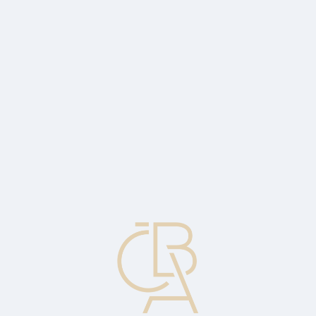
Zpravodajský servis
ČBA Monitor
ČBA Educa vzdělávání
O ČBA
Kontakt
Pro média
Kalendář
cs
Stop-příkaz
Příkaz vystavený na jinou než aktuální tržní cenu. Stává se tržním
příkazem ve chvíli, kdy cenný papír dosáhne stanovené ceny. Kupní
stop-příkazy jsou vydány na vyšší než aktuální tržní cenu, prodejní
stop-příkazy jsou vydány na nižší než aktuální tržní cenu.