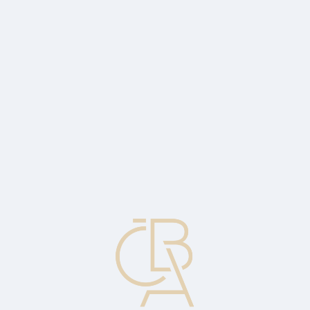
Zpravodajský servis
ČBA Monitor
ČBA Educa vzdělávání
O ČBA
Kontakt
Pro média
Kalendář
cs
Stopnutý šek
Šek, který byl vrácen neproplacený s odpovědí "proplacení
odvoláno příkazem výstavce" nebo "proplacení zastaveno příkazem
výstavce".