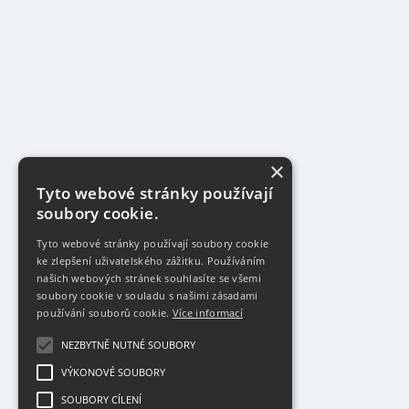
×
Tyto webové stránky používají
soubory cookie.
Tyto webové stránky používají soubory cookie
ke zlepšení uživatelského zážitku. Používáním
našich webových stránek souhlasíte se všemi
soubory cookie v souladu s našimi zásadami
používání souborů cookie.
Více informací
NEZBYTNĚ NUTNÉ SOUBORY
VÝKONOVÉ SOUBORY
SOUBORY CÍLENÍ