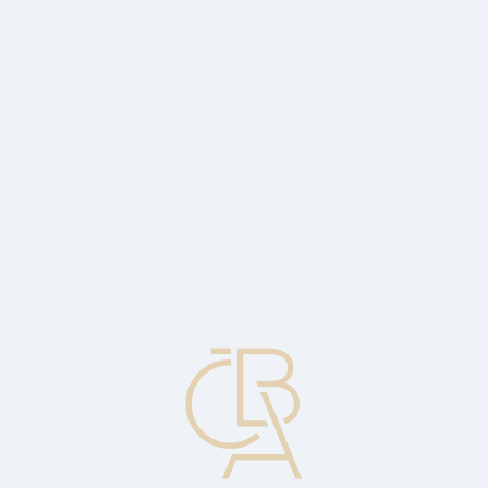
Zpravodajský servis
ČBA Monitor
ČBA Educa vzdělávání
O ČBA
Kontakt
Pro média
Kalendář
cs