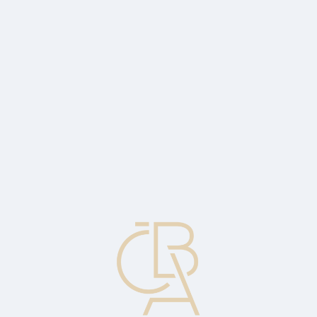
Zpravodajský servis
ČBA Monitor
ČBA Educa vzdělávání
O ČBA
Kontakt
Pro média
Kalendář
cs