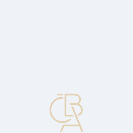
Zpravodajský servis
ČBA Monitor
ČBA Educa vzdělávání
O ČBA
Kontakt
Pro média
Kalendář
cs
Tára, váha obalu
Rozdíl mezi hrubou a čistou hmotností zboží. Hmotnost obalu,
balicího materiálu a/nebo boxu (krabice).