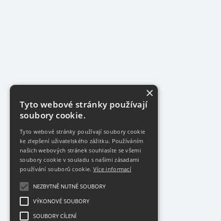
×
Tyto webové stránky používají
soubory cookie.
Tyto webové stránky používají soubory cookie
ke zlepšení uživatelského zážitku. Používáním
našich webových stránek souhlasíte se všemi
soubory cookie v souladu s našimi zásadami
používání souborů cookie.
Více informací
NEZBYTNĚ NUTNÉ SOUBORY
VÝKONOVÉ SOUBORY
SOUBORY CÍLENÍ