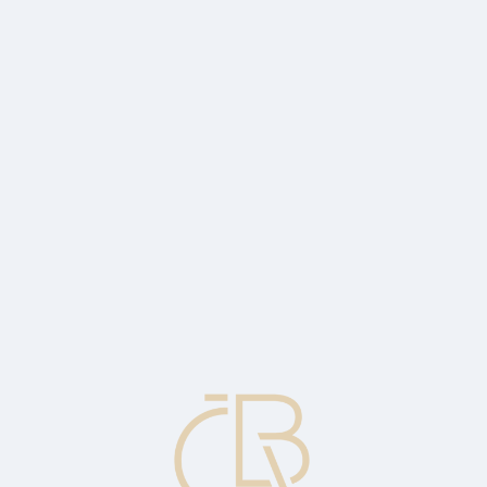
ého vývoje a objemových pohybů snaží identifikovat opakující se vzo