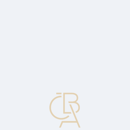
Zpravodajský servis
ČBA Monitor
ČBA Educa vzdělávání
O ČBA
Kontakt
Pro média
Kalendář
cs
Teorie bubliny
Hodnota cenného papíru někdy značně převýší jeho skutečnou
hodnotu, dokud “bublina nepraskne”.