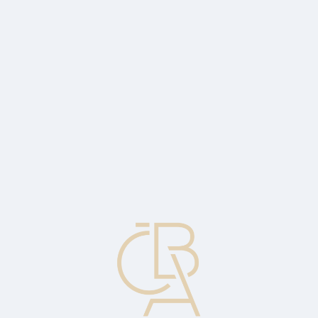
Zpravodajský servis
ČBA Monitor
ČBA Educa vzdělávání
O ČBA
Kontakt
Pro média
Kalendář
cs
Terminál on-line
Terminál obchodníka, který u každé transakce shromáždí údaje o
kartě a transakci a odesílá žádost o autorizaci transakce.