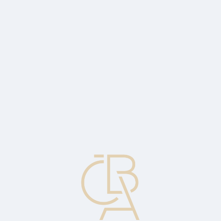
Zpravodajský servis
ČBA Monitor
ČBA Educa vzdělávání
O ČBA
Kontakt
Pro média
Kalendář
cs
Termínová prémie
Rozdíl na devizovém trhu. Měna kotovaná s termínovou
(forwardovou) prémií bude v budoucnu dražší.