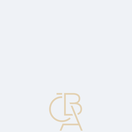
Zpravodajský servis
ČBA Monitor
ČBA Educa vzdělávání
O ČBA
Kontakt
Pro média
Kalendář
cs
Transakce ON-US
Transakce, u které je shodný vydavatel a zpracovatelská banka.