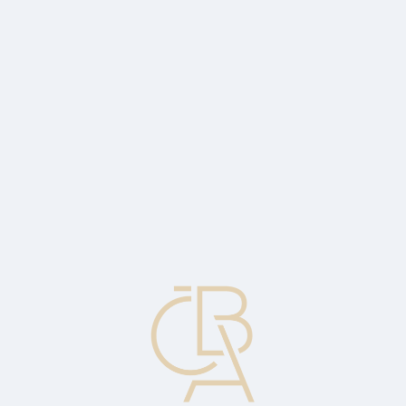
Zpravodajský servis
ČBA Monitor
ČBA Educa vzdělávání
O ČBA
Kontakt
Pro média
Kalendář
cs
Tržní portfolio
1) Pojem označující cenově vážený index všech cenných papírů. 2)
Znamená určitou sestavu, soubor akcií a jiných cenných papírů v
majetku jednoho investora. Někdy také v užším významu: skladba
různých aktiv.