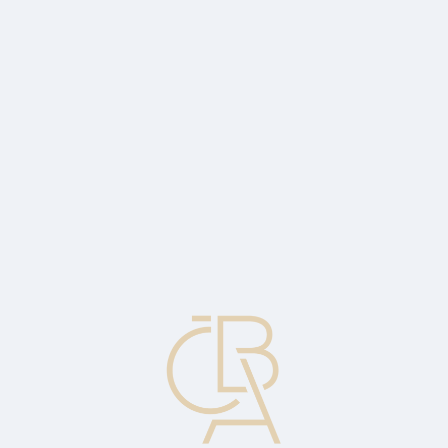
Zpravodajský servis
ČBA Monitor
ČBA Educa vzdělávání
O ČBA
Kontakt
Pro média
Kalendář
cs
Účet
Běžný nebo vkladový (depozitní) účet vedený bankou pro klienta.
Může být veden buď v národní, nebo v zahraniční měně.