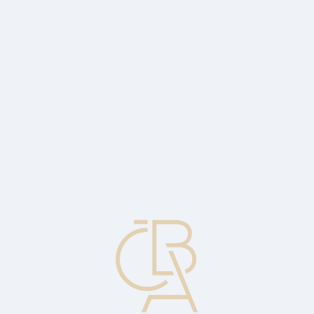
Zpravodajský servis
ČBA Monitor
ČBA Educa vzdělávání
O ČBA
Kontakt
Pro média
Kalendář
cs
Účet zisků a ztrát
Účet zachycující výnosy a náklady společnosti za určité období, její
zisk, výši vyplacených dividend a velikost zadrženého zisku.