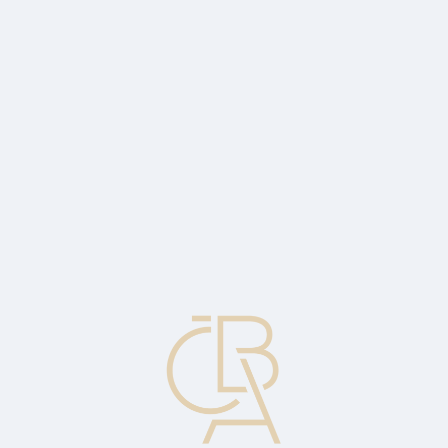
Zpravodajský servis
ČBA Monitor
ČBA Educa vzdělávání
O ČBA
Kontakt
Pro média
Kalendář
cs
Účetní hodnota
1. Hodnota společnosti určená hodnotou čistých firemních aktiv
připadajících na jednu akcii. Rovněž známo jako čistá hodnota aktiv.
2. Hodnota, s jakou jsou aktiva vykazována v bilanci. Hodnota
rozvahové položky v jakémkoli okamžiku je rovna pořizovací ceně
mínus naakumulované oprávky. 3. Pořizovací cena cenného papíru
v investičním portfoliu.