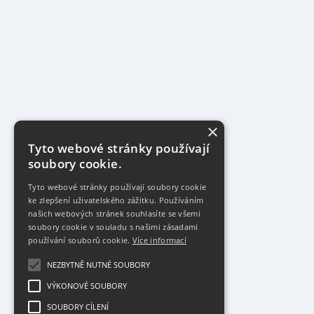
×
Tyto webové stránky používají
soubory cookie.
Tyto webové stránky používají soubory cookie
ke zlepšení uživatelského zážitku. Používáním
našich webových stránek souhlasíte se všemi
soubory cookie v souladu s našimi zásadami
používání souborů cookie.
Více informací
NEZBYTNĚ NUTNÉ SOUBORY
VÝKONOVÉ SOUBORY
SOUBORY CÍLENÍ