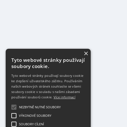
×
Tyto webové stránky používají
soubory cookie.
Tyto webové stránky používají soubory cookie
ke zlepšení uživatelského zážitku. Používáním
našich webových stránek souhlasíte se všemi
soubory cookie v souladu s našimi zásadami
používání souborů cookie.
Více informací
NEZBYTNĚ NUTNÉ SOUBORY
VÝKONOVÉ SOUBORY
SOUBORY CÍLENÍ