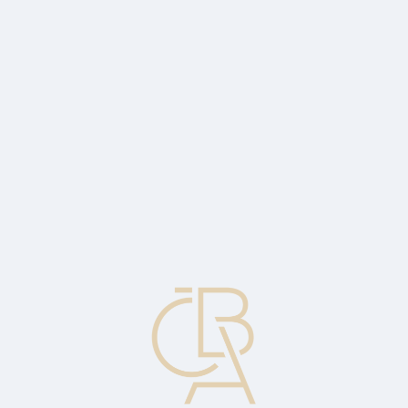
Zpravodajský servis
ČBA Monitor
ČBA Educa vzdělávání
O ČBA
Kontakt
Pro média
Kalendář
cs
Úrok
Poplatek za možnost půjčit si peníze, vyjádřený v roční procentní
sazbě.