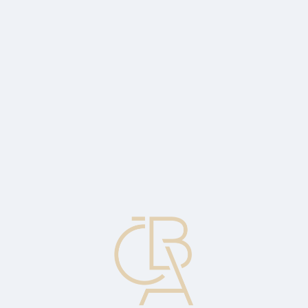
Zpravodajský servis
ČBA Monitor
ČBA Educa vzdělávání
O ČBA
Kontakt
Pro média
Kalendář
cs
Úroková míra
Poměr úroku k jistině, vyjádřený v procentech.