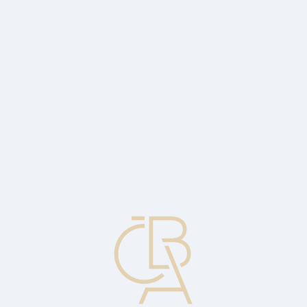
Zpravodajský servis
ČBA Monitor
ČBA Educa vzdělávání
O ČBA
Kontakt
Pro média
Kalendář
cs
Ustanovení o balonové splátce
Ustanovení (klauzule) úvěrové smlouvy o tom, že závěrečná splátka
dluhu bude podstatně větší než předchozí platby.