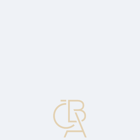
Zpravodajský servis
ČBA Monitor
ČBA Educa vzdělávání
O ČBA
Kontakt
Pro média
Kalendář
cs
Úvěr
Slib zaplatit v budoucnu za nákup či půjčku v současnosti.