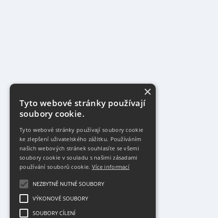
×
Tyto webové stránky používají
soubory cookie.
Tyto webové stránky používají soubory cookie
ke zlepšení uživatelského zážitku. Používáním
našich webových stránek souhlasíte se všemi
soubory cookie v souladu s našimi zásadami
používání souborů cookie.
Více informací
NEZBYTNĚ NUTNÉ SOUBORY
VÝKONOVÉ SOUBORY
SOUBORY CÍLENÍ