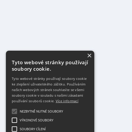
×
Tyto webové stránky používají
soubory cookie.
Tyto webové stránky používají soubory cookie
ke zlepšení uživatelského zážitku. Používáním
našich webových stránek souhlasíte se všemi
soubory cookie v souladu s našimi zásadami
používání souborů cookie.
Více informací
NEZBYTNĚ NUTNÉ SOUBORY
VÝKONOVÉ SOUBORY
SOUBORY CÍLENÍ