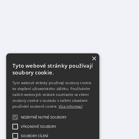
×
Tyto webové stránky používají
soubory cookie.
Tyto webové stránky používají soubory cookie
ke zlepšení uživatelského zážitku. Používáním
našich webových stránek souhlasíte se všemi
soubory cookie v souladu s našimi zásadami
používání souborů cookie.
Více informací
NEZBYTNĚ NUTNÉ SOUBORY
VÝKONOVÉ SOUBORY
SOUBORY CÍLENÍ