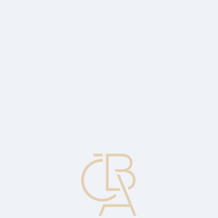
Zpravodajský servis
ČBA Monitor
ČBA Educa vzdělávání
O ČBA
Kontakt
Pro média
Kalendář
cs
Vinkulace
Vázanost, zablokování vkladu (většinou ve prospěch někoho, např.
věřitele).