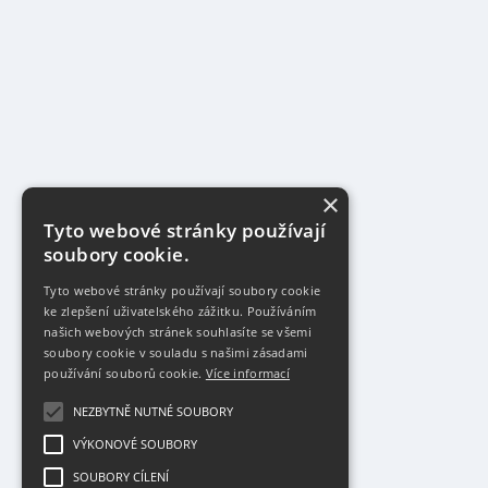
×
Tyto webové stránky používají
soubory cookie.
Tyto webové stránky používají soubory cookie
ke zlepšení uživatelského zážitku. Používáním
našich webových stránek souhlasíte se všemi
soubory cookie v souladu s našimi zásadami
používání souborů cookie.
Více informací
NEZBYTNĚ NUTNÉ SOUBORY
VÝKONOVÉ SOUBORY
SOUBORY CÍLENÍ