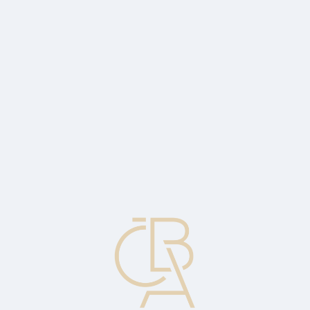
Zpravodajský servis
ČBA Monitor
ČBA Educa vzdělávání
O ČBA
Kontakt
Pro média
Kalendář
cs
Vlastní směnka, dlužní úpis
Bezpodmínečný písemný slib vystavený kupujícím prodávajícímu,
podepsaný kupujícím, zaplatit na požádání nebo v určený, resp.
určitelný den určitou peněžní částku jmenované osobě (nebo na její
řad). Podstatným rozdílem mezi vlastní a cizí směnkou je to, že
vlastní směnka je vystavena kupujícím a zaslána prodejci, který
dostává platbu. Oba instrumenty vypořádávají především dluhy
vyplývající z mezinárodního obchodu (jsou právně prosaditelné).