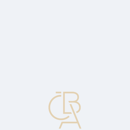
Zpravodajský servis
ČBA Monitor
ČBA Educa vzdělávání
O ČBA
Kontakt
Pro média
Kalendář
cs
Vnější směnitelnost
Úplná směnitelnost měny, kterou mohou směňovat jak rezidenti, tak
cizí státní příslušníci.