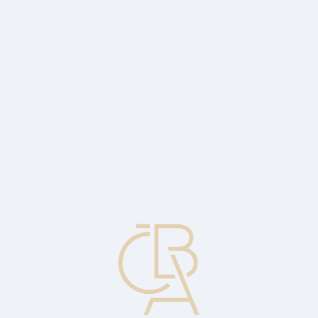
Zpravodajský servis
ČBA Monitor
ČBA Educa vzdělávání
O ČBA
Kontakt
Pro média
Kalendář
cs
Vnější úvěr
Úvěr přijatý ze zahraničí.