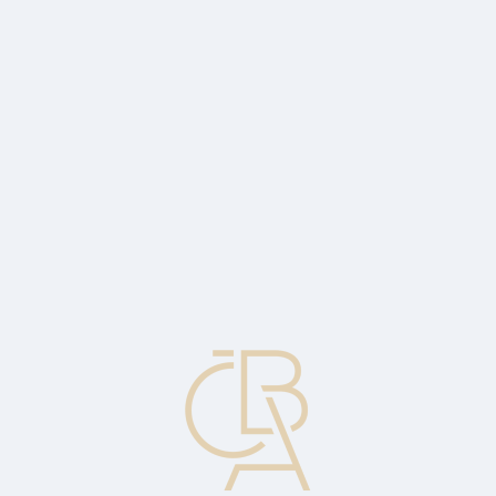
Zpravodajský servis
ČBA Monitor
ČBA Educa vzdělávání
O ČBA
Kontakt
Pro média
Kalendář
cs
Volný (svobodný) trh
Neomezený pohyb tržních subjektů na trhu a ven z trhu, a to bez
celních nebo jiných bariér. Trh, na němž se cena utváří na základě
poptávky a nabídky bez vlivu vnějších faktorů, jako jsou intervence
vlády nebo centrální banky.