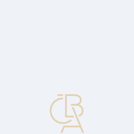
Zpravodajský servis
ČBA Monitor
ČBA Educa vzdělávání
O ČBA
Kontakt
Pro média
Kalendář
cs
Vostro účet
Účet vedený bankou v místní měně pro zahraniční banku, doslova
"váš účet u nás".