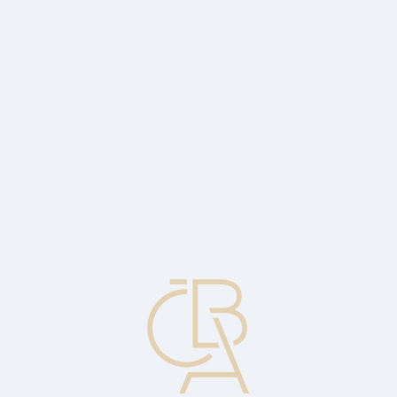
Zpravodajský servis
ČBA Monitor
ČBA Educa vzdělávání
O ČBA
Kontakt
Pro média
Kalendář
cs
Vše v nákladech
Celková hodnota nebo náklady transakce po provizi, úrocích a
dalších nákladech.