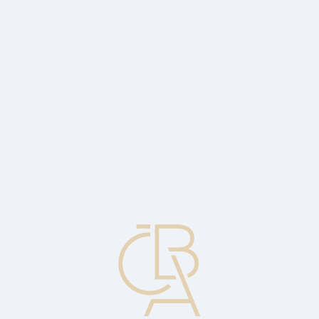
Zpravodajský servis
ČBA Monitor
ČBA Educa vzdělávání
O ČBA
Kontakt
Pro média
Kalendář
cs
Vyčištění (umytí)
Nákup/prodej všech zbývajících nabízených/poptávaných akcií,
zanechávající čistou nulovou pozici.