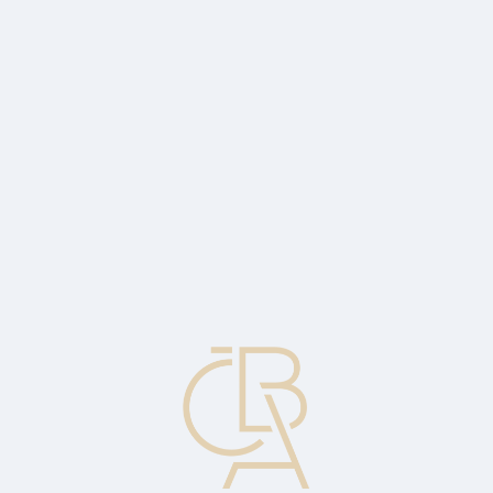
Zpravodajský servis
ČBA Monitor
ČBA Educa vzdělávání
O ČBA
Kontakt
Pro média
Kalendář
cs
Výkaz o peněžním toku
Finanční výkaz, který v obvyklé formě ukazuje, jak společnost
získává a vydává hotovost během určitého období. Umožňuje
náhled do likvidity, stability a finanční flexibility společnosti.