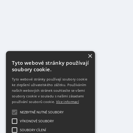
×
Tyto webové stránky používají
soubory cookie.
Tyto webové stránky používají soubory cookie
ke zlepšení uživatelského zážitku. Používáním
našich webových stránek souhlasíte se všemi
soubory cookie v souladu s našimi zásadami
používání souborů cookie.
Více informací
NEZBYTNĚ NUTNÉ SOUBORY
VÝKONOVÉ SOUBORY
SOUBORY CÍLENÍ