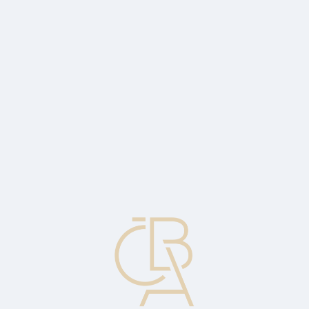
Zpravodajský servis
ČBA Monitor
ČBA Educa vzdělávání
O ČBA
Kontakt
Pro média
Kalendář
cs
Zanechat (opustit)
Akt nevyužití nebo prodeje opce před uplynutím její platnosti.