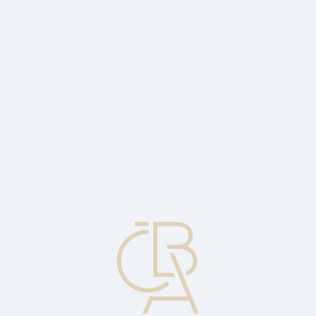
Zpravodajský servis
ČBA Monitor
ČBA Educa vzdělávání
O ČBA
Kontakt
Pro média
Kalendář
cs
Záruční smlouva
Smlouva mezi stranami, při níž jedna strana garantuje druhé
uskutečnění určité události, v opačném případě bude poskytnuta
určitá forma kompenzace.