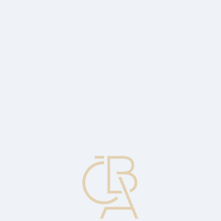
Zpravodajský servis
ČBA Monitor
ČBA Educa vzdělávání
O ČBA
Kontakt
Pro média
Kalendář
cs
Záruka třetí strany
Zajištění poskytnuté osobou nebo osobami jinými než dlužníkem. Je
známo jako ručení.