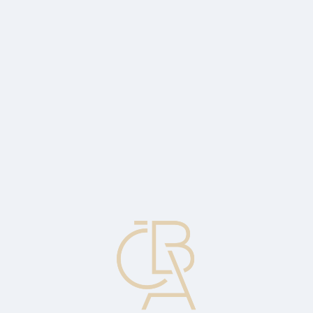
Zpravodajský servis
ČBA Monitor
ČBA Educa vzdělávání
O ČBA
Kontakt
Pro média
Kalendář
cs
Zaujmout pozici
Nákup podílů společnosti za účelem ovlivňování řízení této
společnosti nebo vytvoření držby pro možnost případného převzetí.