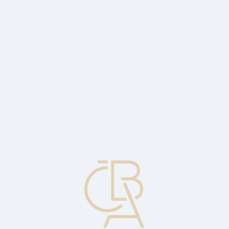
Zpravodajský servis
ČBA Monitor
ČBA Educa vzdělávání
O ČBA
Kontakt
Pro média
Kalendář
cs
Zboží splňující obchodní podmínky
Zboží odpovídající standardům, jež nemá žádný defekt, který by
mohl ovlivnit jeho prodej.